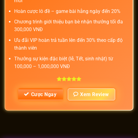
mới
Hoàn cược lô đề – game bài hằng ngày đến 20%
Chương trình giới thiệu bạn bè nhận thưởng tối đa
300,000 VNĐ
Ưu đãi VIP hoàn trả tuần lên đến 30% theo cấp độ
thành viên
Thưởng sự kiện đặc biệt (lễ, Tết, sinh nhật) từ
100,000 – 1,000,000 VNĐ
Cược Ngay
Xem Review