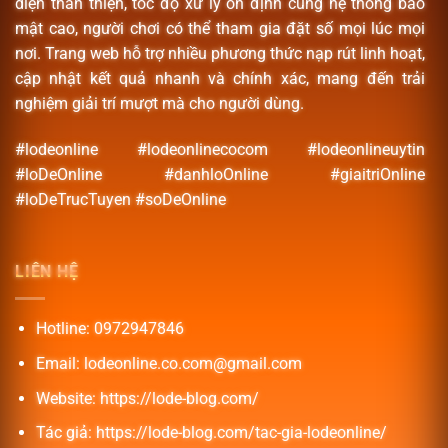
diện thân thiện, tốc độ xử lý ổn định cùng hệ thống bảo
đó đối với cộng đồng thành viên.
mật cao, người chơi có thể tham gia đặt số mọi lúc mọi
nơi. Trang web hỗ trợ nhiều phương thức nạp rút linh hoạt,
Top 10+ Nhà Cái Lô Đề Online Uy Tín Nhất Hiện
cập nhật kết quả nhanh và chính xác, mang đến trải
Nay
nghiệm giải trí mượt mà cho người dùng.
Việc lựa chọn một sân chơi đáng tin cậy là bước đi quan
trọng nhất để đảm bảo an toàn tài chính và sự minh bạch
#lodeonline #lodeonlinecocom #lodeonlineuytin
trong mọi ván cược. Danh sách 10 đơn vị hàng đầu dưới
#loDeOnline #danhloOnline #giaitriOnline
đây được tổng hợp dựa trên các tiêu chí khắt khe nhất hiện
#loDeTrucTuyen #soDeOnline
nay.
Tên Nhà
LIÊN HỆ
Ưu Điểm Nổi Bật
Khuyến Mãi Hấp Dẫn
Cái
Giao dịch siêu tốc 2-5 phút, hỗ
Thưởng chào mừng
Hotline: 0972947846
BK8
trợ nạp Crypto và ứng dụng
lô
200% dành cho thành
đề online
mượt mà.
viên mới.
Email:
lodeonline.co.com@gmail.com
Bảo mật đa tầng chuẩn quốc
Tặng 100% giá trị nạp
Website: https://lode-blog.com/
We88
tế, thanh khoản ổn định và
đầu cùng 138 vòng
giao diện đặt cược hiện đại.
quay miễn phí.
Tác giả: https://lode-blog.com/tac-gia-lodeonline/