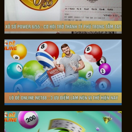
Xổ Số Power 6/55 – Cơ Hội Trở Thành Tỷ Phú Trong Tầm Tay
Khách hàng có thể tham gia bất cứ lúc nào
Tỷ lệ thưởng hấp dẫn khi đánh đề online
Lợi nhuận luôn là yếu tố quan trọng nhất thúc đẩy người
chơi lựa chọn các nền tảng trực tuyến thay vì cách chơi cũ.
Khác với kiểu truyền thống thường bị cắt phế qua trung
gian, việc tham gia
lô đề online
mang đến mức trả thưởng
cực cao, thường đạt ngưỡng 1 ăn 99. Mức chênh lệch
khổng lồ này giúp người chơi tối ưu hóa dòng vốn và gia
Lô Đề Online Net88 – 3 Ưu Điểm Làm Nên Vị Thế Hiện Nay
tăng số tiền thắng cược thực tế nhận về sau mỗi kỳ quay
thưởng.
Đa dạng hình thức đánh lô đề online
Sự phong phú về loại hình đặt cược giúp người chơi không
bao giờ cảm thấy nhàm chán và có thêm nhiều cơ hội để
triển khai các chiến thuật cá nhân. Tại các sảnh, ngoài