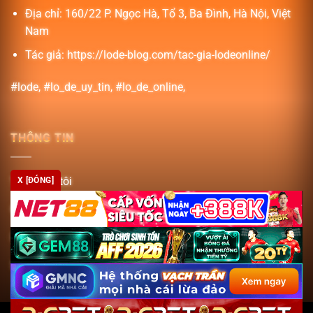
Thương hiệu
lô đề online
gạo
Gói thưởng nạp tiền
Địa chỉ: 160/22 P. Ngọc Hà, Tổ 3, Ba Đình, Hà Nội, Việt
M88
cội, tỷ lệ thưởng 1 ăn 98.5 với
150%, tối đa lên đến
Nam
kho sảnh cược đa dạng.
3.388.000 VNĐ.
Tác giả: https://lode-blog.com/tac-gia-lodeonline/
Vận hành bền bỉ, đội ngũ tư
Chính sách hoàn trả
Fun88
vấn viên túc trực hỗ trợ người
cược thua không giới
chơi 24/7.
hạn cực an tâm.
#lode, #lo_de_uy_tin, #lo_de_online,
Uy tín quốc tế lâu năm, nổi bật
Thưởng 100% khoản
188BET
với tỷ lệ ăn lô xiên cạnh tranh
gửi đầu tiên, giá trị tới
nhất thị trường.
1.5 triệu đồng.
THÔNG TIN
Sảnh chuyên biệt cho 2D, 3D và
Tặng quà “nóng” cho
B9Casino
xỉu chủ với tốc độ trả thưởng
tân thủ lần đầu tham
nhanh.
gia số học.
Về chúng tôi
X [ĐÓNG]
Sở hữu nhiều sảnh cược phụ,
Ưu đãi nạp tiền 100%
Chính sách bảo mật
W88
đáp ứng mọi nhu cầu soi cầu
áp dụng cho sảnh Thể
và ghi số trực tuyến.
thao và Xổ số.
Liên hệ
Bảo mật thông tin tuyệt đối,
Thưởng nạp 150%
12Play
quy trình đăng ký tài khoản
kèm 50 vòng quay trải
Site map
tham gia nhanh chóng.
nghiệm dịch vụ.
Thế mạnh về xổ số nhanh và
Nền tảng
lô đề online
JBO
Keno hiện đại với tỷ lệ trả
thưởng chào mừng