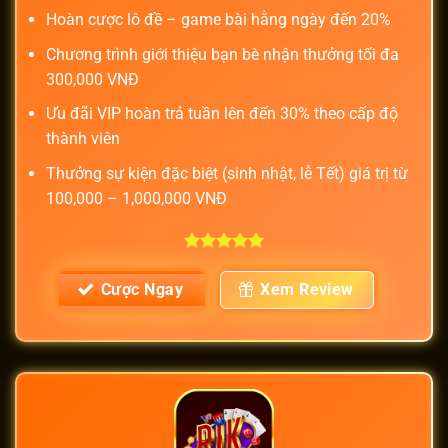
Hoàn cược lô đề – game bài hằng ngày đến 20%
Chương trình giới thiệu bạn bè nhận thưởng tối đa
300,000 VNĐ
Ưu đãi VIP hoàn trả tuần lên đến 30% theo cấp độ
thành viên
Thưởng sự kiện đặc biệt (sinh nhật, lễ Tết) giá trị từ
100,000 – 1,000,000 VNĐ
Cược Ngay
Xem Review