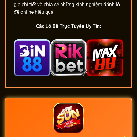
gia chi tiết và chia sẻ những kinh nghiệm đánh lô
đề online hiệu quả.
Các Lô Đề Trực Tuyến Uy Tín: