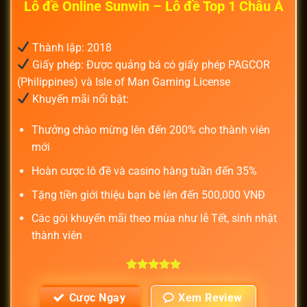
Lô đề Online Sunwin – Lô đề Top 1 Châu Á
Thành lập: 2018
Giấy phép: Được quảng bá có giấy phép PAGCOR
(Philippines) và Isle of Man Gaming License
Khuyến mãi nổi bật:
Thưởng chào mừng lên đến 200% cho thành viên
mới
Hoàn cược lô đề và casino hàng tuần đến 35%
Tặng tiền giới thiệu bạn bè lên đến 500,000 VNĐ
Các gói khuyến mãi theo mùa như lễ Tết, sinh nhật
thành viên
Cược Ngay
Xem Review