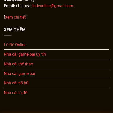
Email:
chibovai
.lodeonline@gmail.com
mức thưởng lý tưởng sẽ dao động quanh ngưỡng 1 ăn 99.5
cho đề và các tỷ lệ riêng biệt cho hình thức khó hơn.
[
Xem chi tiết
]
Hệ thống thanh toán nhanh, ổn định
XEM THÊM
Tốc độ giao dịch tài chính là thước đo quan trọng nhất
phản ánh tiềm lực và sự chuyên nghiệp của một nhà cái
lô
Lô Đề Online
đề uy tín
chất lượng. Những đơn vị uy tín luôn liên kết với
hầu hết các ngân hàng nội địa và ví điện tử phổ biến để hỗ
Nhà cái game bài uy tín
trợ người chơi nạp, rút tiền siêu tốc trong vòng 3-5 phút.
Nhà cái thể thao
Hỗ trợ khách hàng 24/7
Nhà cái game bài
Trong quá trình trải nghiệm
lô đề online
, người chơi khó
Nhà cái nổ hũ
tránh khỏi những thắc mắc về kỹ thuật hoặc quy trình nhận
thưởng, vì vậy bộ phận chăm sóc khách hàng đóng vai trò
Nhà cái lô đề
cực kỳ quan trọng. Một nhà cái đáng tin cậy sẽ duy trì đội
ngũ hỗ trợ đa kênh như Live Chat, Hotline hay Telegram,
sẵn sàng giải quyết mọi vấn đề.