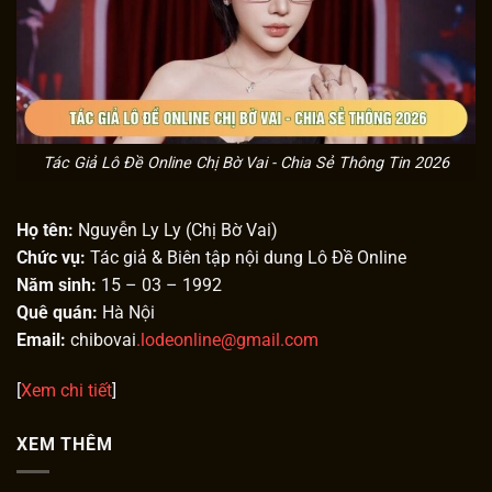
Tác Giả Lô Đề Online Chị Bờ Vai - Chia Sẻ Thông Tin 2026
Họ tên:
Nguyễn Ly Ly (Chị Bờ Vai)
Chức vụ:
Tác giả & Biên tập nội dung Lô Đề Online
Năm sinh:
15 – 03 – 1992
Quê quán:
Hà Nội
Email:
chibovai
.lodeonline@gmail.com
[
Xem chi tiết
]
XEM THÊM