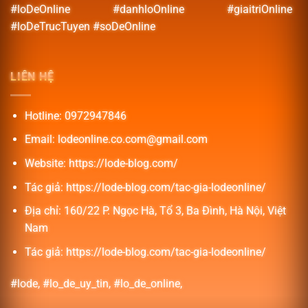
#loDeOnline #danhloOnline #giaitriOnline
#loDeTrucTuyen #soDeOnline
LIÊN HỆ
Hotline: 0972947846
Email:
lodeonline.co.com@gmail.com
Website: https://lode-blog.com/
Tác giả: https://lode-blog.com/tac-gia-lodeonline/
Địa chỉ: 160/22 P. Ngọc Hà, Tổ 3, Ba Đình, Hà Nội, Việt
Nam
Tác giả: https://lode-blog.com/tac-gia-lodeonline/
#lode, #lo_de_uy_tin, #lo_de_online,