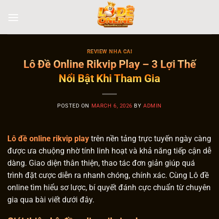
Skip
to
content
REVIEW NHÀ CÁI
Lô Đề Online Rikvip Play – 3 Lợi Thế
Nổi Bật Khi Tham Gia
POSTED ON
MARCH 6, 2026
BY
ADMIN
Lô đề online rikvip play
trên nền tảng trực tuyến ngày càng
được ưa chuộng nhờ tính linh hoạt và khả năng tiếp cận dễ
dàng. Giao diện thân thiện, thao tác đơn giản giúp quá
trình đặt cược diễn ra nhanh chóng, chính xác. Cùng Lô đề
online tìm hiểu sơ lược, bí quyết đánh cực chuẩn từ chuyên
gia qua bài viết dưới đây.