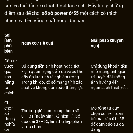
lầm có thể dẫn đến thất thoát tài chính. Hãy lưu ý những
điểm sau để chơi
xổ số power 6/55
một cách có trách
nhiệm và bền vững nhất trong dài hạn.
Sai
lầm
Giải pháp khuyến
Nguy cơ / Hệ quả
phổ
nghị
biến
Đầu tư
vượt
Sử dụng tiền sinh hoạt hoặc tiết
Chỉ dùng khoản tiền
quá
kiệm quan trọng để mua vé có thể
nhỏ mang tính giải
khả
gây áp lực kinh tế nghiêm trọng.
trí, tuyệt đối không
năng
Trong khi đó, xổ số mang tính xác
ảnh hưởng đến
tài
suất và không đảm bảo thắng lợi.
ngân sách thiết yếu.
chính
Chỉ
chọn
Mở rộng tư duy
Thường giới hạn trong nhóm số
số
chọn số trên toàn
01–31 (ngày sinh, kỷ niệm…), bỏ
theo ý
bộ ma trận 01–55
qua dải 32–55, làm thu hẹp phạm
nghĩa
để đảm bảo sự đa
vi lựa chọn.
cá
dạng.