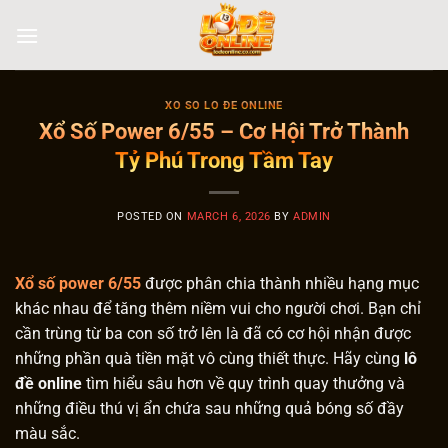
Skip
to
content
XỔ SỐ LÔ ĐỀ ONLINE
Xổ Số Power 6/55 – Cơ Hội Trở Thành
Tỷ Phú Trong Tầm Tay
POSTED ON
MARCH 6, 2026
BY
ADMIN
Xổ số power 6/55
được phân chia thành nhiều hạng mục
khác nhau để tăng thêm niềm vui cho người chơi. Bạn chỉ
cần trùng từ ba con số trở lên là đã có cơ hội nhận được
những phần quà tiền mặt vô cùng thiết thực. Hãy cùng
lô
đề online
tìm hiểu sâu hơn về quy trình quay thưởng và
những điều thú vị ẩn chứa sau những quả bóng số đầy
màu sắc.