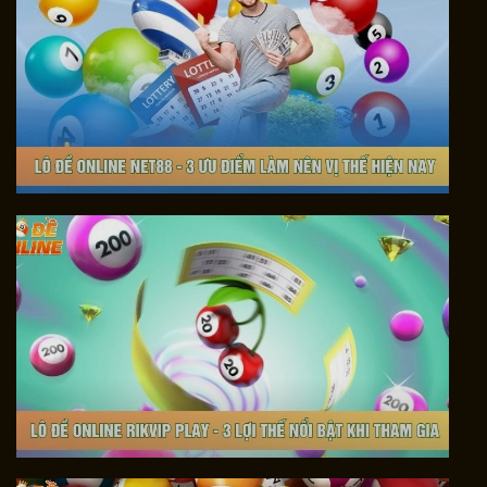
Lô Đề Online Net88 – 3 Ưu Điểm Làm Nên Vị Thế Hiện Nay
Lô Đề Online Rikvip Play – 3 Lợi Thế Nổi Bật Khi Tham Gia