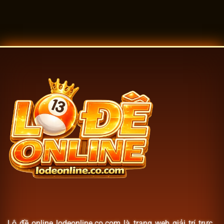
Lô đề online lodeonline.co.com là trang web giải trí trực