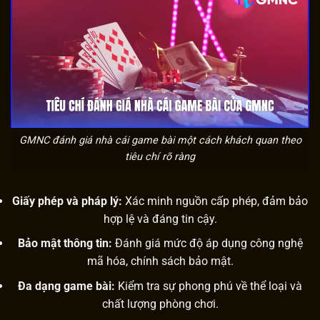
GMNC đánh giá nhà cái game bài một cách khách quan theo
tiêu chí rõ ràng
Giấy phép và pháp lý:
Xác minh nguồn cấp phép, đảm bảo
hợp lệ và đáng tin cậy.
Bảo mật thông tin:
Đánh giá mức độ áp dụng công nghệ
mã hóa, chính sách bảo mật.
Đa dạng game bài:
Kiểm tra sự phong phú về thể loại và
chất lượng phòng chơi.