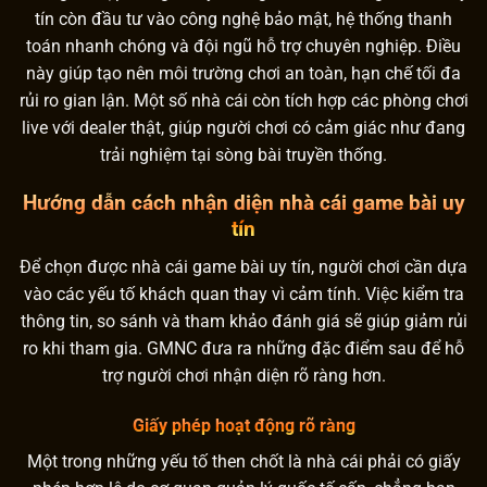
tín còn đầu tư vào công nghệ bảo mật, hệ thống thanh
toán nhanh chóng và đội ngũ hỗ trợ chuyên nghiệp. Điều
này giúp tạo nên môi trường chơi an toàn, hạn chế tối đa
rủi ro gian lận. Một số nhà cái còn tích hợp các phòng chơi
live với dealer thật, giúp người chơi có cảm giác như đang
trải nghiệm tại sòng bài truyền thống.
Hướng dẫn cách nhận diện nhà cái game bài uy
tín
Để chọn được nhà cái game bài uy tín, người chơi cần dựa
vào các yếu tố khách quan thay vì cảm tính. Việc kiểm tra
thông tin, so sánh và tham khảo đánh giá sẽ giúp giảm rủi
ro khi tham gia. GMNC đưa ra những đặc điểm sau để hỗ
trợ người chơi nhận diện rõ ràng hơn.
Giấy phép hoạt động rõ ràng
Một trong những yếu tố then chốt là nhà cái phải có giấy