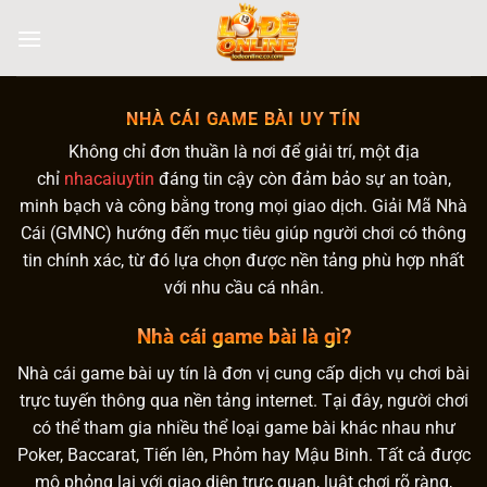
Skip
to
content
NHÀ CÁI GAME BÀI UY TÍN
Không chỉ đơn thuần là nơi để giải trí, một địa
chỉ
nhacaiuytin
đáng tin cậy còn đảm bảo sự an toàn,
minh bạch và công bằng trong mọi giao dịch. Giải Mã Nhà
Cái (GMNC) hướng đến mục tiêu giúp người chơi có thông
tin chính xác, từ đó lựa chọn được nền tảng phù hợp nhất
với nhu cầu cá nhân.
Nhà cái game bài là gì?
Nhà cái game bài uy tín là đơn vị cung cấp dịch vụ chơi bài
trực tuyến thông qua nền tảng internet. Tại đây, người chơi
có thể tham gia nhiều thể loại game bài khác nhau như
Poker, Baccarat, Tiến lên, Phỏm hay Mậu Binh. Tất cả được
mô phỏng lại với giao diện trực quan, luật chơi rõ ràng,