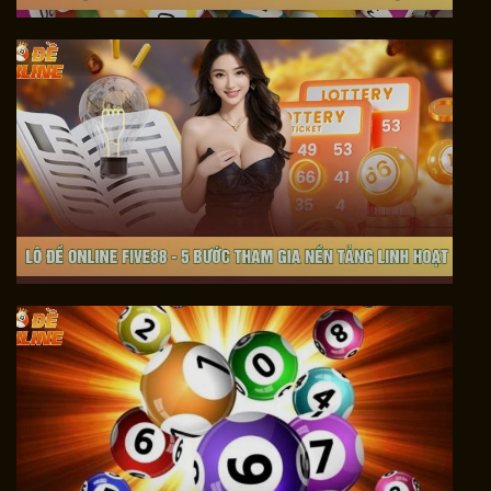
Lô Đề Online Five88 – 5 Bước Tham Gia Nền Tảng Linh Hoạt
Lô Đề Miền Bắc – Khám Phá Quy Luật Và Bí Quyết Dự Đoán Số