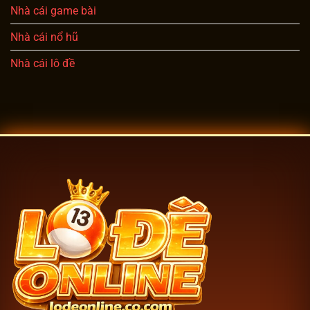
Nhà cái game bài
Nhà cái nổ hũ
Nhà cái lô đề