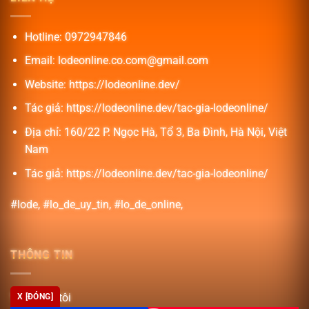
Hotline: 0972947846
Email:
lodeonline.co.com@gmail.com
Website: https://lodeonline.dev/
Tác giả: https://lodeonline.dev/tac-gia-lodeonline/
Địa chỉ: 160/22 P. Ngọc Hà, Tổ 3, Ba Đình, Hà Nội, Việt
Nam
Tác giả: https://lodeonline.dev/tac-gia-lodeonline/
#lode, #lo_de_uy_tin, #lo_de_online,
THÔNG TIN
Về chúng tôi
X [ĐÓNG]