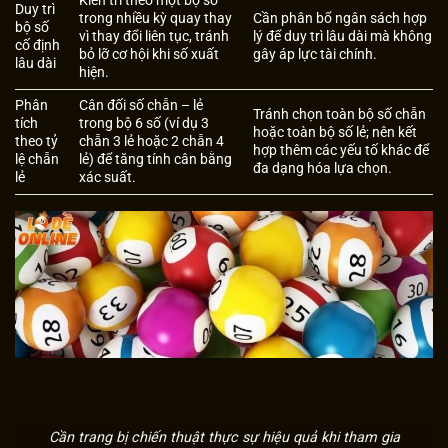
Kiên trì theo một bộ số
Duy trì
trong nhiều kỳ quay thay
Cần phân bổ ngân sách hợp
bộ số
vì thay đổi liên tục, tránh
lý để duy trì lâu dài mà không
cố định
bỏ lỡ cơ hội khi số xuất
gây áp lực tài chính.
lâu dài
hiện.
Phân
Cân đối số chẵn – lẻ
Tránh chọn toàn bộ số chẵn
tích
trong bộ 6 số (ví dụ 3
hoặc toàn bộ số lẻ; nên kết
theo tỷ
chẵn 3 lẻ hoặc 2 chẵn 4
hợp thêm các yếu tố khác để
lệ chẵn
lẻ) để tăng tính cân bằng
đa dạng hóa lựa chọn.
lẻ
xác suất.
Cần trang bị chiến thuật thực sự hiệu quả khi tham gia