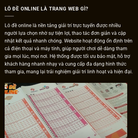
LÔ ĐỀ ONLINE LÀ TRANG WEB GÌ?
Lô đề online là nền tảng giải trí trực tuyến được nhiều
người lựa chọn nhờ sự tiện lợi, thao tác đơn giản và cập
nhật kết quả nhanh chóng. Website hoạt động ổn định trên
cả điện thoại và máy tính, giúp người chơi dễ dàng tham
gia mọi lúc, mọi nơi. Hệ thống được tối ưu bảo mật, hỗ trợ
khách hàng nhanh nhạy và cung cấp đa dạng hình thức
tham gia, mang lại trải nghiệm giải trí linh hoạt và hiện đại.
Xổ Số Power 6 45 – Cách Chinh Phục Jackpot Bạc Tỷ Mỗi Ngày