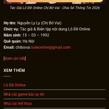
Tác Giả Lô Đề Online Chị Bờ Vai - Chia Sẻ Thông Tin 2026
Họ tên:
Nguyễn Ly Ly (Chị Bờ Vai)
Chức vụ:
Tác giả & Biên tập nội dung Lô Đề Online
Năm sinh:
15 – 03 – 1992
Quê quán:
Hà Nội
Email:
chibovai
.lodeonline@gmail.com
[
Xem chi tiết
]
XEM THÊM
Lô Đề Online
Nhà cái game bài uy tín
Nhà cái thể thao