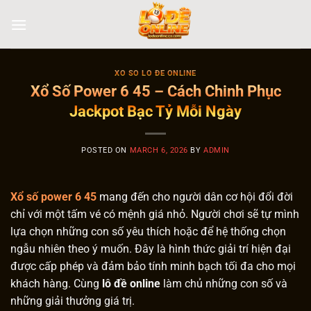
Skip
to
content
XỔ SỐ LÔ ĐỀ ONLINE
Xổ Số Power 6 45 – Cách Chinh Phục
Jackpot Bạc Tỷ Mỗi Ngày
POSTED ON
MARCH 6, 2026
BY
ADMIN
Xổ số power 6 45
mang đến cho người dân cơ hội đổi đời
chỉ với một tấm vé có mệnh giá nhỏ. Người chơi sẽ tự mình
lựa chọn những con số yêu thích hoặc để hệ thống chọn
ngẫu nhiên theo ý muốn. Đây là hình thức giải trí hiện đại
được cấp phép và đảm bảo tính minh bạch tối đa cho mọi
khách hàng. Cùng
lô đề online
làm chủ những con số và
những giải thưởng giá trị.