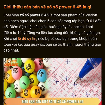
Giới thiệu căn bản về xổ số power 6 45 là gì
Loại hình
xổ số power 6 45
là một sản phẩm của Vietlott
cho phép người chơi chọn 6 con số trong tập hợp từ 01 đến
45. Điểm đặc biệt của giải thưởng này là Jackpot khởi
điểm từ 12 tỷ đồng và liên tục cộng dồn không có giới hạn.
Khi chơi
lô đề uy tín
,
nếu bộ số của bạn trùng khớp hoàn
toàn với kết quả quay số, bạn sẽ trở thành người thắng giải
cao nhất.