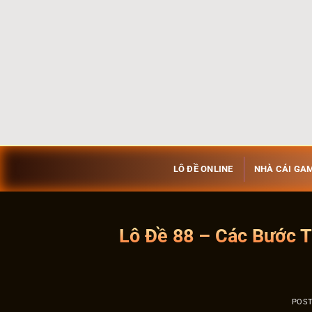
Skip
to
content
LÔ ĐỀ ONLINE
NHÀ CÁI GAM
Lô Đề 88 – Các Bước 
POS