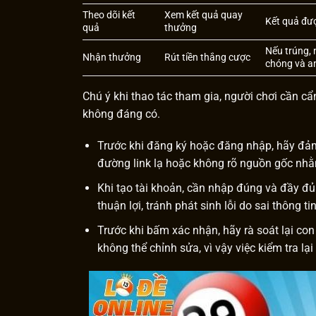
Theo dõi kết
Xem kết quả quay
Kết quả đượ
quả
thưởng
Nếu trúng, 
Nhận thưởng
Rút tiền thắng cược
chóng và a
Chú ý khi thao tác tham gia, người chơi cần c
không đáng có.
Trước khi đăng ký hoặc đăng nhập, hãy đảm
đường link lạ hoặc không rõ nguồn gốc nhằm
Khi tạo tài khoản, cần nhập đúng và đầy đủ t
thuận lợi, tránh phát sinh lỗi do sai thông tin
Trước khi bấm xác nhận, hãy rà soát lại con
không thể chỉnh sửa, vì vậy việc kiểm tra lại