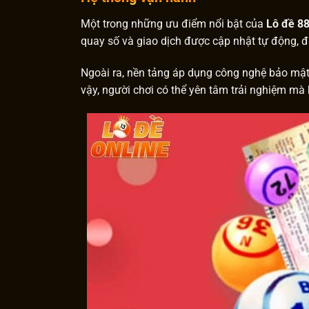
Một trong những ưu điểm nổi bật của
Lô đề 8
quay số và giao dịch được cập nhật tự động, đ
Ngoài ra, nền tảng áp dụng công nghệ bảo mật 
vậy, người chơi có thể yên tâm trải nghiệm mà 