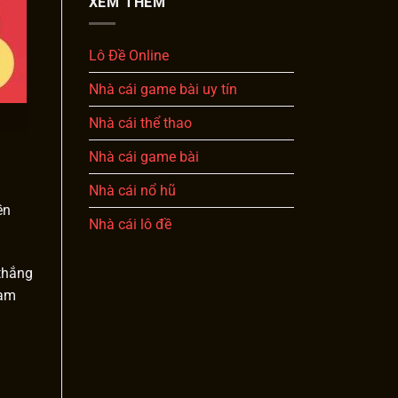
XEM THÊM
Lô Đề Online
Nhà cái game bài uy tín
Nhà cái thể thao
Nhà cái game bài
Nhà cái nổ hũ
ền
Nhà cái lô đề
 thắng
ham