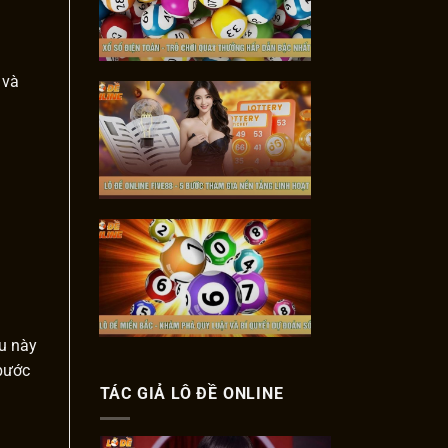
Thưởng Hấp Dẫn Bậc Nhất
 và
Lô Đề Online Five88 – 5 Bước Tham
Gia Nền Tảng Linh Hoạt
Lô Đề Miền Bắc – Khám Phá Quy
Luật Và Bí Quyết Dự Đoán Số
u này
 bước
TÁC GIẢ LÔ ĐỀ ONLINE