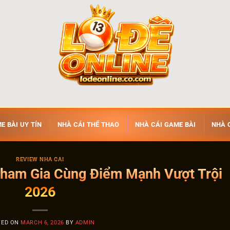
E BÀI UY TÍN
NHÀ CÁI THỂ THAO
NHÀ CÁI GAME BÀI
NHÀ 
REVIEW NHÀ CÁI
Tham Gia Cùng Điểm Mạnh Vượt Trội
2026
TED ON
MARCH 6, 2026
BY
ADMIN