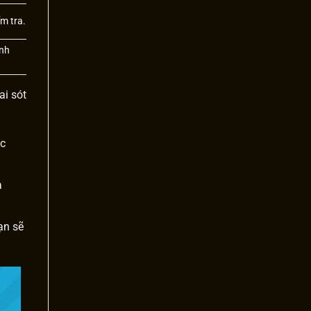
m tra.
anh
ai sót
ác
a
ạn sẽ