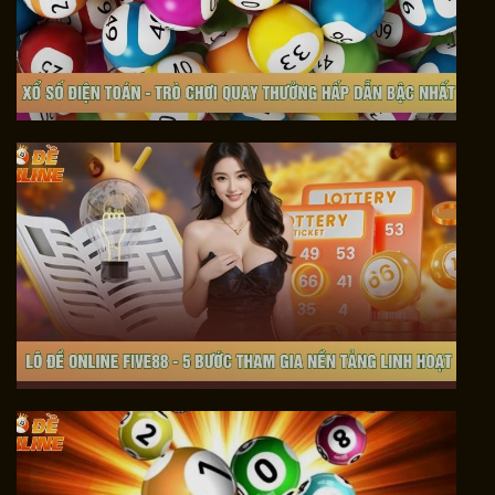
Xổ Số Điện Toán – Trò Chơi Quay Thưởng Hấp Dẫn Bậc Nhất
Lô Đề Online Five88 – 5 Bước Tham Gia Nền Tảng Linh Hoạt