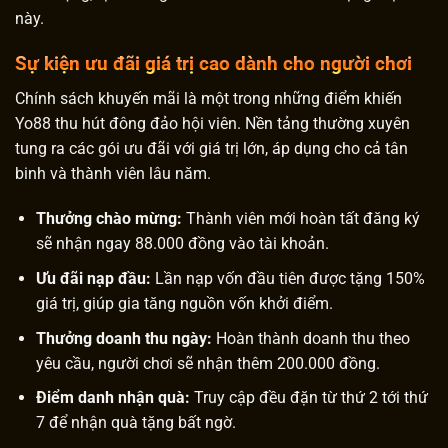
này.
Sự kiện ưu đãi giá trị cao dành cho người chơi
Chính sách khuyến mãi là một trong những điểm khiến
Yo88 thu hút đông đảo hội viên. Nền tảng thường xuyên
tung ra các gói ưu đãi với giá trị lớn, áp dụng cho cả tân
binh và thành viên lâu năm.
Thưởng chào mừng:
Thành viên mới hoàn tất đăng ký
sẽ nhận ngay 88.000 đồng vào tài khoản.
Ưu đãi nạp đầu:
Lần nạp vốn đầu tiên được tặng 150%
giá trị, giúp gia tăng nguồn vốn khởi điểm.
Thưởng doanh thu ngày:
Hoàn thành doanh thu theo
yêu cầu, người chơi sẽ nhận thêm 200.000 đồng.
Điểm danh nhận quà:
Truy cập đều đặn từ thứ 2 tới thứ
7 để nhận quà tặng bất ngờ.