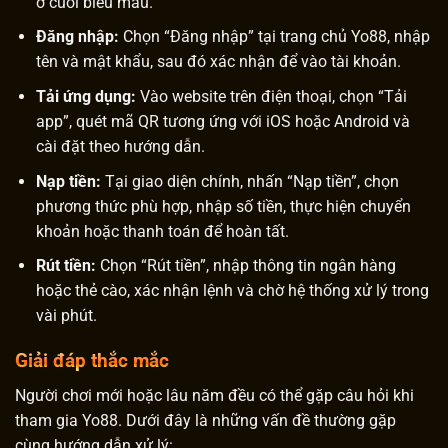
ở cuối biểu mẫu.
Đăng nhập:
Chọn “Đăng nhập” tại trang chủ Yo88, nhập
tên và mật khẩu, sau đó xác nhận để vào tài khoản.
Tải ứng dụng:
Vào website trên điện thoại, chọn “Tải
app”, quét mã QR tương ứng với iOS hoặc Android và
cài đặt theo hướng dẫn.
Nạp tiền:
Tại giao diện chính, nhấn “Nạp tiền”, chọn
phương thức phù hợp, nhập số tiền, thực hiện chuyển
khoản hoặc thanh toán để hoàn tất.
Rút tiền:
Chọn “Rút tiền”, nhập thông tin ngân hàng
hoặc thẻ cào, xác nhận lệnh và chờ hệ thống xử lý trong
vài phút.
Giải đáp thắc mắc
Người chơi mới hoặc lâu năm đều có thể gặp câu hỏi khi
tham gia Yo88. Dưới đây là những vấn đề thường gặp
cùng hướng dẫn xử lý: