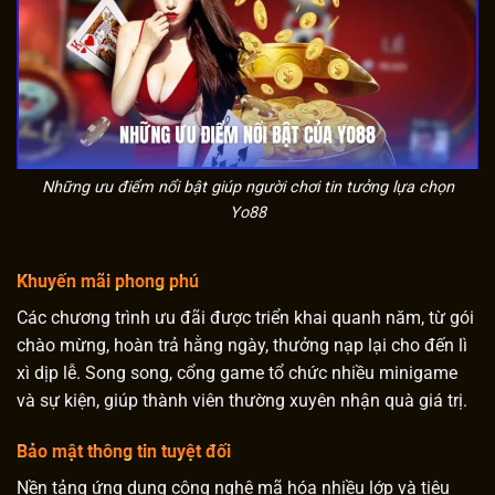
Những ưu điểm nổi bật giúp người chơi tin tưởng lựa chọn
Yo88
Khuyến mãi phong phú
Các chương trình ưu đãi được triển khai quanh năm, từ gói
chào mừng, hoàn trả hằng ngày, thưởng nạp lại cho đến lì
xì dịp lễ. Song song, cổng game tổ chức nhiều minigame
và sự kiện, giúp thành viên thường xuyên nhận quà giá trị.
Bảo mật thông tin tuyệt đối
Nền tảng ứng dụng công nghệ mã hóa nhiều lớp và tiêu