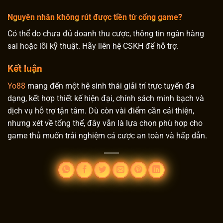
Nguyên nhân không rút được tiền từ cổng game?
Có thể do chưa đủ doanh thu cược, thông tin ngân hàng
sai hoặc lỗi kỹ thuật. Hãy liên hệ CSKH để hỗ trợ.
Kết luận
Yo88
mang đến một hệ sinh thái giải trí trực tuyến đa
dạng, kết hợp thiết kế hiện đại, chính sách minh bạch và
dịch vụ hỗ trợ tận tâm. Dù còn vài điểm cần cải thiện,
nhưng xét về tổng thể, đây vẫn là lựa chọn phù hợp cho
game thủ muốn trải nghiệm cá cược an toàn và hấp dẫn.