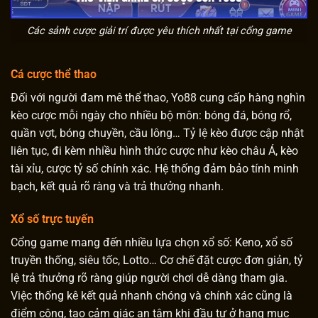
Các sảnh cược giải trí được yêu thích nhất tại cổng game
Cá cược thể thao
Đối với người đam mê thể thao, Yo88 cung cấp hàng nghìn
kèo cược mỗi ngày cho nhiều bộ môn: bóng đá, bóng rổ,
quần vợt, bóng chuyền, cầu lông… Tỷ lệ kèo được cập nhật
liên tục, đi kèm nhiều hình thức cược như kèo châu Á, kèo
tài xỉu, cược tỷ số chính xác. Hệ thống đảm bảo tính minh
bạch, kết quả rõ ràng và trả thưởng nhanh.
Xổ số trực tuyến
Cổng game mang đến nhiều lựa chọn xổ số: Keno, xổ số
truyền thống, siêu tốc, Lotto… Cơ chế đặt cược đơn giản, tỷ
lệ trả thưởng rõ ràng giúp người chơi dễ dàng tham gia.
Việc thống kê kết quả nhanh chóng và chính xác cũng là
điểm cộng, tạo cảm giác an tâm khi đầu tư ở hạng mục