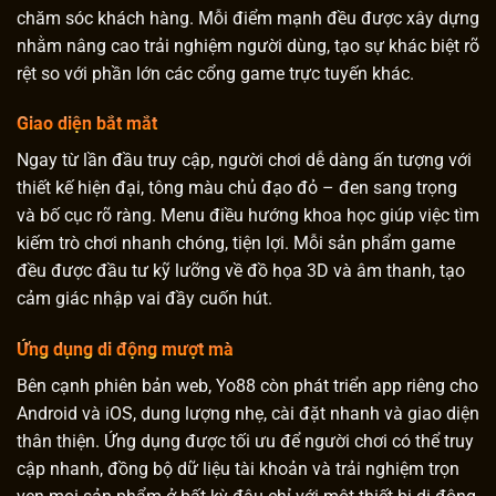
chăm sóc khách hàng. Mỗi điểm mạnh đều được xây dựng
nhằm nâng cao trải nghiệm người dùng, tạo sự khác biệt rõ
rệt so với phần lớn các cổng game trực tuyến khác.
Giao diện bắt mắt
Ngay từ lần đầu truy cập, người chơi dễ dàng ấn tượng với
thiết kế hiện đại, tông màu chủ đạo đỏ – đen sang trọng
và bố cục rõ ràng. Menu điều hướng khoa học giúp việc tìm
kiếm trò chơi nhanh chóng, tiện lợi. Mỗi sản phẩm game
đều được đầu tư kỹ lưỡng về đồ họa 3D và âm thanh, tạo
cảm giác nhập vai đầy cuốn hút.
Ứng dụng di động mượt mà
Bên cạnh phiên bản web, Yo88 còn phát triển app riêng cho
Android và iOS, dung lượng nhẹ, cài đặt nhanh và giao diện
thân thiện. Ứng dụng được tối ưu để người chơi có thể truy
cập nhanh, đồng bộ dữ liệu tài khoản và trải nghiệm trọn