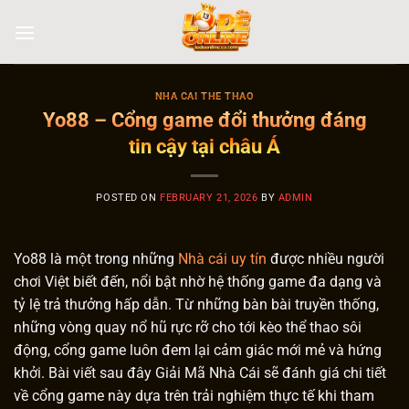
Skip
to
content
NHÀ CÁI THỂ THAO
Yo88 – Cổng game đổi thưởng đáng
tin cậy tại châu Á
POSTED ON
FEBRUARY 21, 2026
BY
ADMIN
Yo88 là một trong những
Nhà cái uy tín
được nhiều người
chơi Việt biết đến, nổi bật nhờ hệ thống game đa dạng và
tỷ lệ trả thưởng hấp dẫn. Từ những bàn bài truyền thống,
những vòng quay nổ hũ rực rỡ cho tới kèo thể thao sôi
động, cổng game luôn đem lại cảm giác mới mẻ và hứng
khởi. Bài viết sau đây Giải Mã Nhà Cái sẽ đánh giá chi tiết
về cổng game này dựa trên trải nghiệm thực tế khi tham