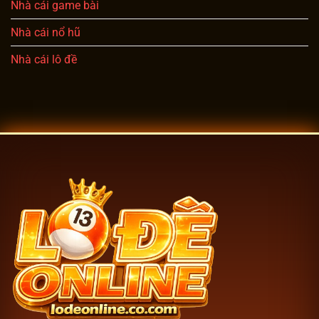
Nhà cái game bài
Nhà cái nổ hũ
Nhà cái lô đề