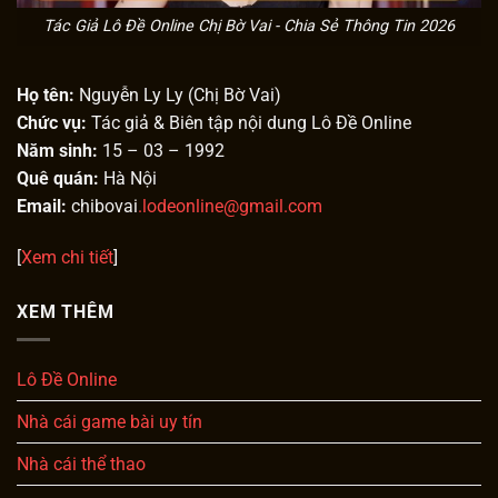
Tác Giả Lô Đề Online Chị Bờ Vai - Chia Sẻ Thông Tin 2026
Họ tên:
Nguyễn Ly Ly (Chị Bờ Vai)
Chức vụ:
Tác giả & Biên tập nội dung Lô Đề Online
Năm sinh:
15 – 03 – 1992
Quê quán:
Hà Nội
Email:
chibovai
.lodeonline@gmail.com
[
Xem chi tiết
]
XEM THÊM
Lô Đề Online
Nhà cái game bài uy tín
Nhà cái thể thao