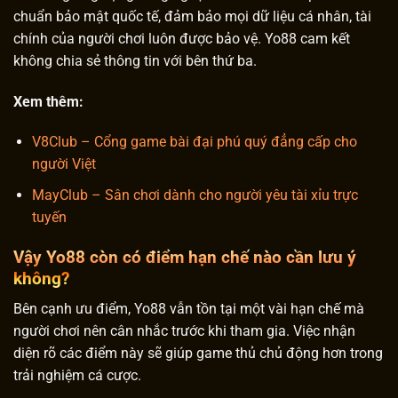
chuẩn bảo mật quốc tế, đảm bảo mọi dữ liệu cá nhân, tài
chính của người chơi luôn được bảo vệ. Yo88 cam kết
không chia sẻ thông tin với bên thứ ba.
Xem thêm:
V8Club – Cổng game bài đại phú quý đẳng cấp cho
người Việt
MayClub – Sân chơi dành cho người yêu tài xỉu trực
tuyến
Vậy Yo88 còn có điểm hạn chế nào cần lưu ý
không?
Bên cạnh ưu điểm, Yo88 vẫn tồn tại một vài hạn chế mà
người chơi nên cân nhắc trước khi tham gia. Việc nhận
diện rõ các điểm này sẽ giúp game thủ chủ động hơn trong
trải nghiệm cá cược.